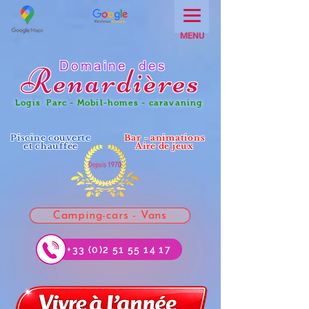
MENU
Domaine des
Renar
dières
Logis Parc - Mobil-homes - caravaning
Piscine couverte
Bar - animations
et chauffée
Aire de jeux
Camping-cars - Vans
+33 (0)2 51 55 14 17