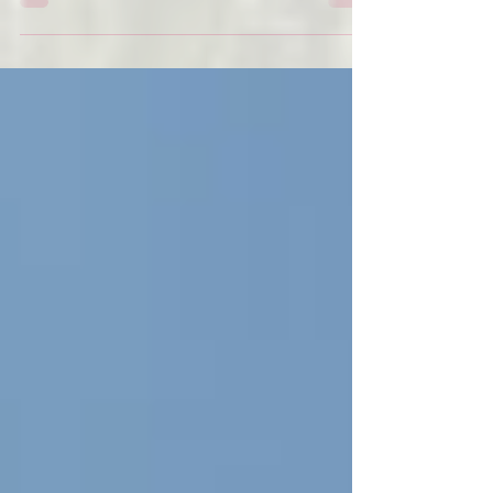
magnifique journée, prometteuse d'une
météo clémente. Allez hop ! Un petit dèj
vite fait, un sac où on...