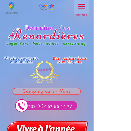
MENU
Domaine des
Renar
dières
Logis Parc - Mobil-homes - caravaning
Piscine couverte
Bar - animations
et chauffée
Aire de jeux
Camping-cars - Vans
+33 (0)2 51 55 14 17