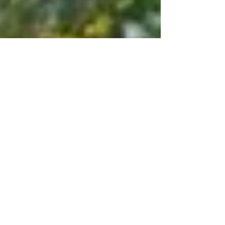
Challans et son
pays
#Challans est une ville d'environ 20 000
habitants, ce qui en fait la 3ème ville de