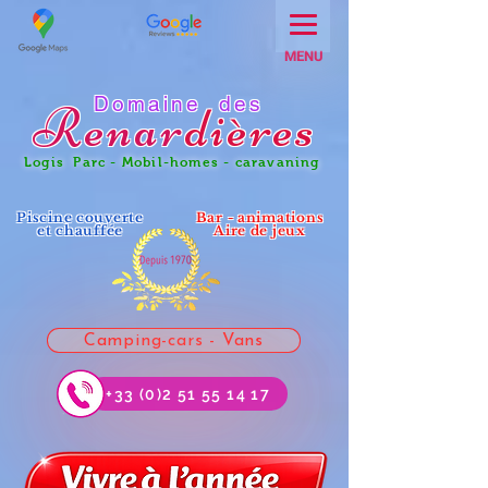
MENU
Domaine des
Renar
dières
Logis Parc - Mobil-homes - caravaning
Piscine couverte
Bar - animations
et chauffée
Aire de jeux
Camping-cars - Vans
+33 (0)2 51 55 14 17