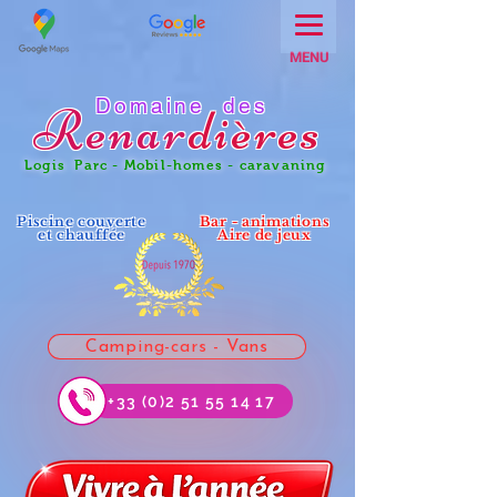
MENU
Domaine des
Renar
dières
Logis Parc - Mobil-homes - caravaning
Piscine couverte
Bar - animations
et chauffée
Aire de jeux
Camping-cars - Vans
+33 (0)2 51 55 14 17