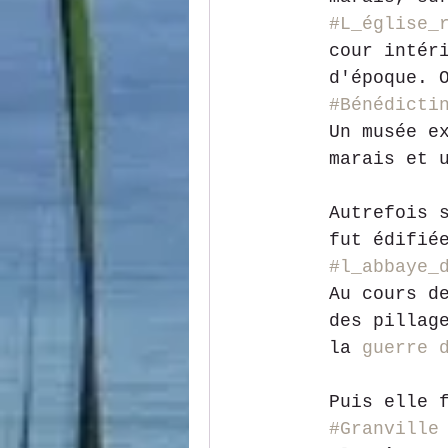
#L_église_
cour intér
d'époque. 
#Bénédicti
Un musée e
marais et 
Autrefois 
fut édifié
#l_abbaye_
Au cours d
des pillag
la 
guerre 
Puis elle 
#Granville