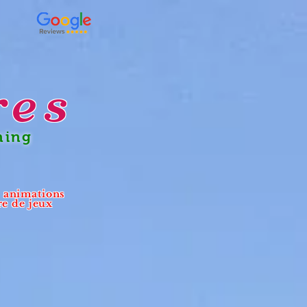
res
ning
- animations
re de jeux