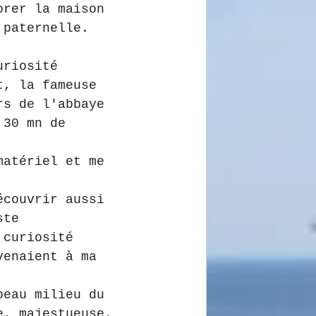
orer la maison 
 paternelle.
uriosité 
t, la fameuse 
rs de l'abbaye 
 30 mn de 
matériel et me 
écouvrir aussi 
ste 
 curiosité 
venaient à ma 
beau milieu du 
e, majestueuse. 