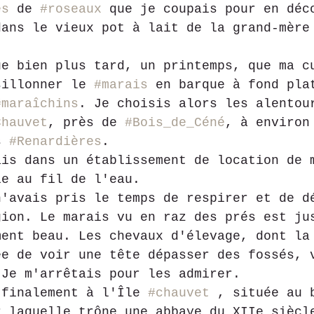
es
 de 
#roseaux
 que je coupais pour en déc
dans le vieux pot à lait de la grand-mère
ue bien plus tard, un printemps, que ma c
sillonner le 
#marais
 en barque à fond pla
#maraîchins
. Je choisis alors les alentou
Chauvet
, près de 
#Bois_de_Céné
, à environ
s 
#Renardières
.
ais dans un établissement de location de 
ie au fil de l'eau.
n'avais pris le temps de respirer et de d
gion. Le marais vu en raz des prés est ju
ment beau. Les chevaux d'élevage, dont la
ée de voir une tête dépasser des fossés, 
 Je m'arrêtais pour les admirer.
 finalement à l'Île 
#chauvet
 , située au 
r laquelle trône une abbaye du XIIe siècl