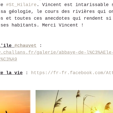
de 
#St_Hilaire
. Vincent est intarissable 
 sa géologie, le cours des rivières qui o
ps et toutes ces anecdotes qui rendent si
 ses habitants. Merci Vincent !
l'ile 
#chauvet
 : 
w.challans.fr/galerie/abbaye-de-l%C3%AEle
n%C3%A9
de la vie
 : 
https://fr-fr.facebook.com/At