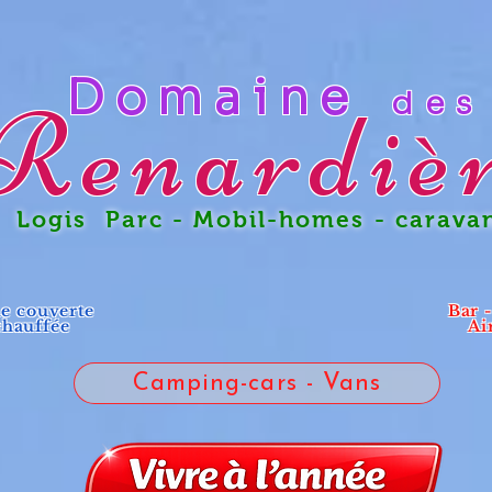
Domaine
des
Renardiè
gis Parc - Mobil-homes - carava
ne couverte
Bar 
chauffée
Ai
Camping-cars - Vans