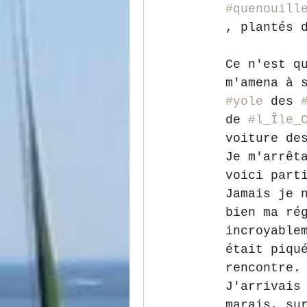
#quenouill
, plantés 
Ce n'est q
m'amena à 
#yole
 des 
de 
#l_Île_
voiture de
Je m'arrêt
voici part
Jamais je 
bien ma ré
incroyable
était piqu
rencontre.
J'arrivais
marais, su