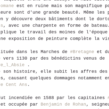
romane
 est en ruine mais son magnifique p
ieure sont d'une grande beauté. Même les 
On y découvre deux bâtiments dont le dort
ns
, avec une charpente en forme de bateau
xplique le travail des moines de l'époque
une exposition de peinture complète la vi
située dans les Marches de 
#Bretagne
 et d
e vers 1130 par des bénédictins venus de 
de_l_Absie
 .
e son histoire, elle subit les affres des
es, causant quelques dommages notamment e
de Cent Ans
.
fut incendiée en 1588 par les capitaines 
 et occupée par 
Benjamin de Rohan
, seigne