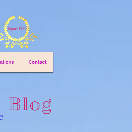
cations
Contact
e Blog
e