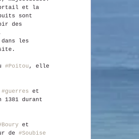
ortail et la 
puits sont 
oir des 
.
 dans les 
site.
u 
#Poitou
, elle 
 
#guerres
 et 
n 1381 durant 
#Boury
 et 
ur de 
#Soubise