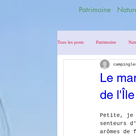
Patrimoine Nature
Tous les posts
Patrimoine
Nat
campingle
Le mara
de l'Îl
Petite, je
senteurs d
arômes de 