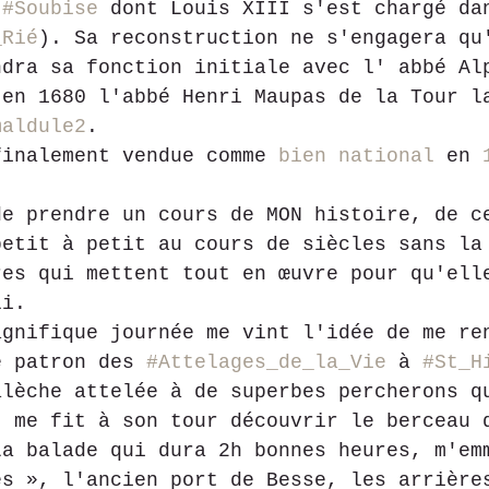
 
#Soubise
 dont Louis XIII s'est chargé da
_Rié
). Sa reconstruction ne s'engagera qu
ndra sa fonction initiale avec l' abbé Al
 en 1680 l'abbé Henri Maupas de la Tour l
maldule
2
.
finalement vendue comme 
bien national
 en 
de prendre un cours de MON histoire, de c
petit à petit au cours de siècles sans la
res qui mettent tout en œuvre pour qu'ell
li.
agnifique journée me vint l'idée de me re
e patron des 
#Attelages_de_la_Vie
 à 
#St_H
alèche attelée à de superbes percherons q
" me fit à son tour découvrir le berceau 
La balade qui dura 2h bonnes heures, m'em
es », l'ancien port de Besse, les arrière