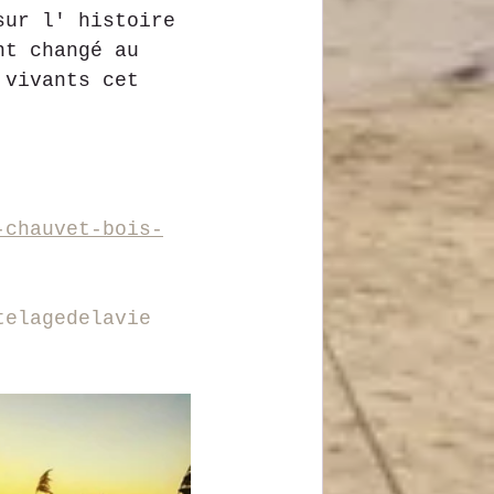
sur l' histoire 
nt changé au 
 vivants cet 
-chauvet-bois-
telagedelavie