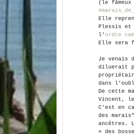
(le fâmeux
#marais_de
Elle repre
Plessis et
l'
ordre ca
Elle sera 
Je venais 
diluerait 
propriétai
dans l'oub
De cette m
Vincent, l
C'est en c
des marais
ancêtres. 
« des boss