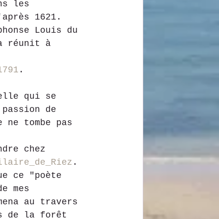
ns les 
'après 1621.
phonse Louis du 
a réunit à 
1791
.
elle qui se 
 passion de 
e ne tombe pas 
ndre chez 
ilaire_de_Riez
.
ue ce "poète 
de mes 
mena au travers 
s de la forêt 