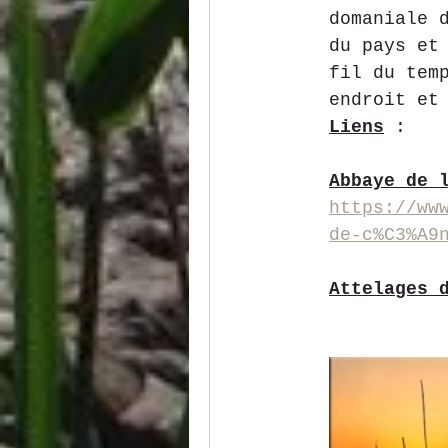
domaniale 
du pays et
fil du tem
endroit et
Liens
:
Abbaye de 
https://ww
de-c%C3%A9
Attelages 