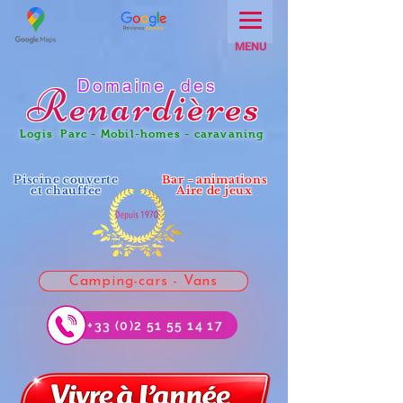
MENU
Domaine des
Renar
dières
Logis Parc - Mobil-homes - caravaning
Piscine couverte
Bar - animations
et chauffée
Aire de jeux
Camping-cars - Vans
+33 (0)2 51 55 14 17