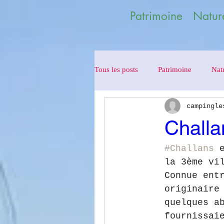
Patrimoine Nature
Tous les posts
Patrimoine
Nat
campingle
Challa
#Challans
 
la 3ème vi
Connue ent
originaire
quelques a
fournissai