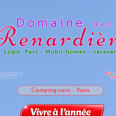
Domaine
des
Renardiè
gis Parc - Mobil-homes - carava
ne couverte
Bar 
chauffée
Ai
Camping-cars - Vans