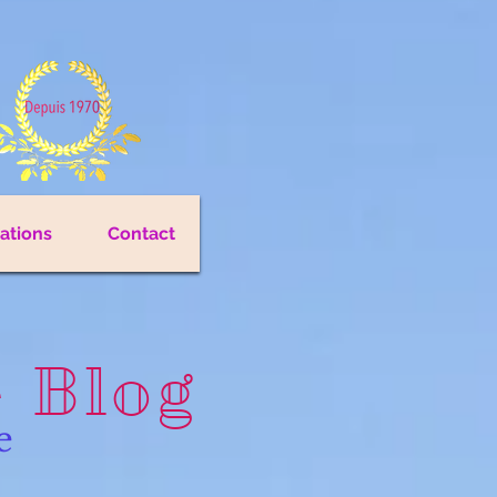
cations
Contact
e Blog
e