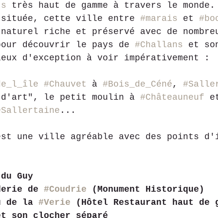
ts
 très haut de gamme à travers le monde.
 située, cette ville entre 
#marais
 et 
#bo
 naturel riche et préservé avec de nombre
pour découvrir le pays de 
#Challans
 et so
ieux d'exception à voir impérativement :
de_l_île
#Chauvet
 à 
#Bois_de_Céné
, 
#Salle
 d'art", le petit moulin à 
#Châteauneuf
 e
#Sallertaine
...
est une ville agréable avec des points d'
:
 du Guy
derie de 
#Coudrie
 (Monument Historique)
u de la 
#Verie
 (Hôtel Restaurant haut de 
et son clocher séparé