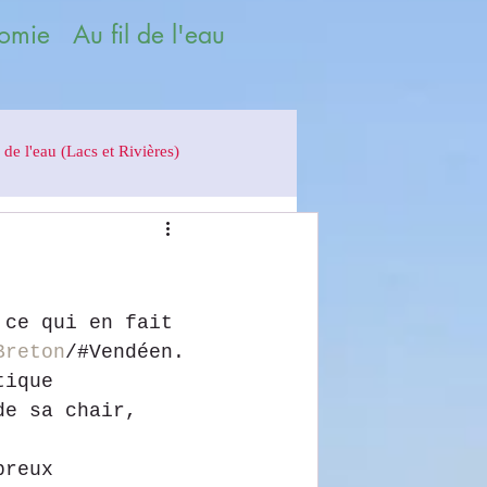
omie Au fil de l'eau
 de l'eau (Lacs et Rivières)
 ce qui en fait 
Breton
/#Vendéen.
tique 
de sa chair, 
breux 