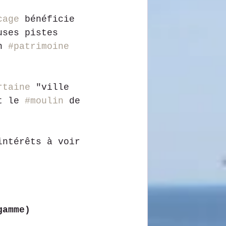
cage
 bénéficie 
uses pistes 
n 
#patrimoine
rtaine
 "ville 
t le 
#moulin
 de 
intérêts à voir 
gamme)