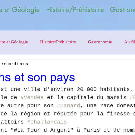
 et Géologie Histoire/Préhistoire Gastron
ure et Géologie
Histoire/Préhistoire
Gastronomie
Au fil
srenardieres
ns et son pays
est une ville d'environ 20 000 habitants,
lle de 
#Vendée
 et la capitale du marais 
#
re autre pour son 
#Canard
, une race domes
 de la région et réputée pour la finesse 
battoirs 
#challandais
ent "#La_Tour_d_Argent" à Paris et de nom