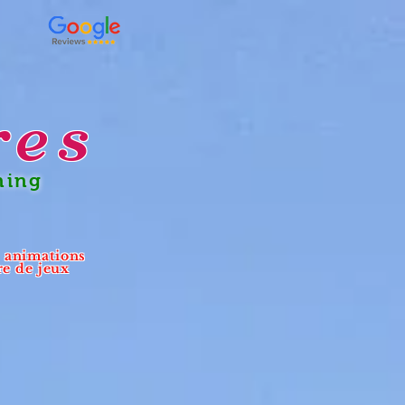
res
ning
- animations
re de jeux