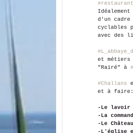
#restauran
Idéalement
d'un cadre
cyclables 
avec des l
#L_abbaye_
et métiers
"Rairé" à 
#Challans
 
et à faire
-Le lavoir
-La comman
-Le Châtea
-L'église 