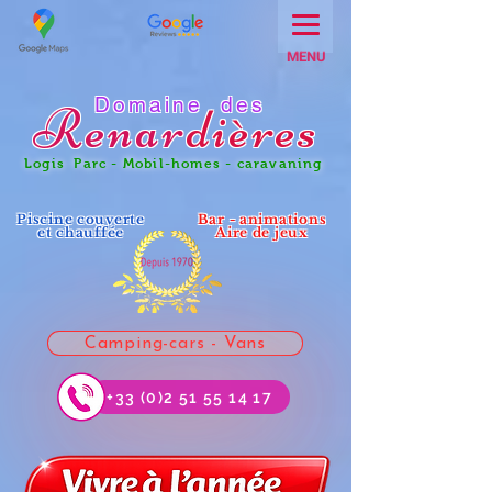
MENU
Domaine des
Renar
dières
Logis Parc - Mobil-homes - caravaning
Piscine couverte
Bar - animations
et chauffée
Aire de jeux
Camping-cars - Vans
+33 (0)2 51 55 14 17