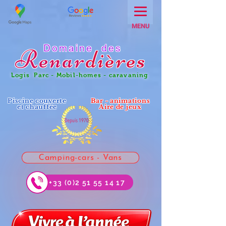
MENU
Domaine des
Renar
dières
Logis Parc - Mobil-homes - caravaning
Piscine couverte
Bar - animations
et chauffée
Aire de jeux
Camping-cars - Vans
+33 (0)2 51 55 14 17