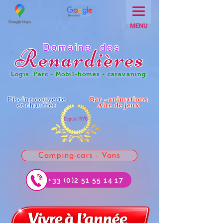
MENU
Domaine des
Renar
dières
Logis Parc - Mobil-homes - caravaning
Piscine couverte
Bar - animations
et chauffée
Aire de jeux
Camping-cars - Vans
+33 (0)2 51 55 14 17