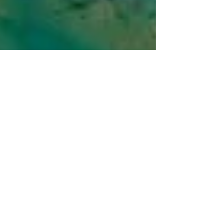
L'estuaire du Payré