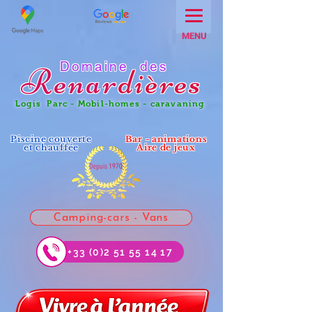
MENU
Domaine des
Renar
dières
Logis Parc - Mobil-homes - caravaning
Piscine couverte
Bar - animations
et chauffée
Aire de jeux
Camping-cars - Vans
+33 (0)2 51 55 14 17