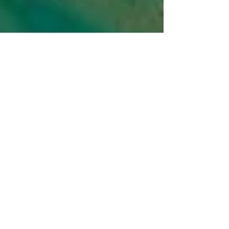
L'estuaire du Payré
L'estuaire du #Payré à #Talmont Saint
Hilaire est un grand ensemble naturel