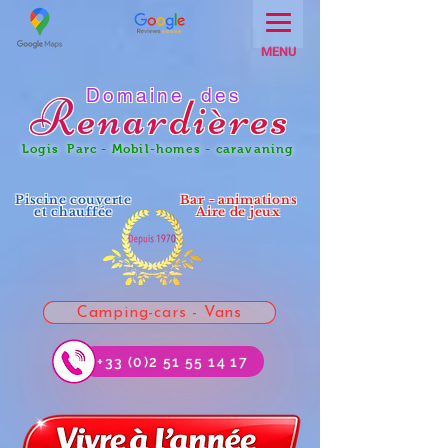
MENU
Domaine des
Renar
dières
Logis Parc - Mobil-homes - caravaning
Piscine couverte
Bar - animations
et chauffée
Aire de jeux
Camping-cars - Vans
+33 (0)2 51 55 14 17