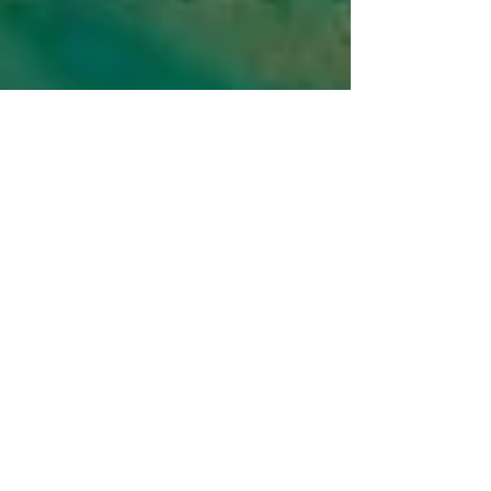
L'estuaire du Payré
L'estuaire du #Payré à #Talmont Saint