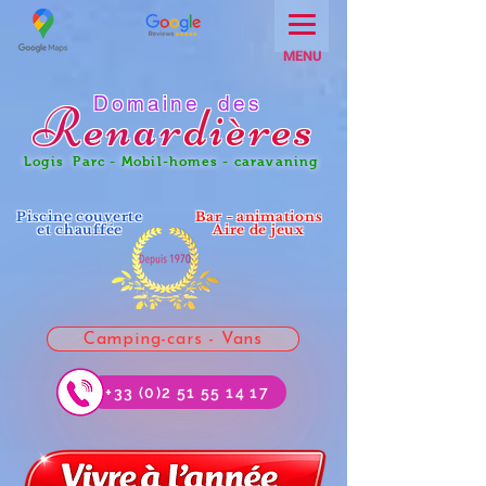
MENU
Domaine des
Renar
dières
Logis Parc - Mobil-homes - caravaning
Piscine couverte
Bar - animations
et chauffée
Aire de jeux
Camping-cars - Vans
+33 (0)2 51 55 14 17