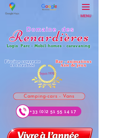
MENU
Domaine des
Renar
dières
Logis Parc - Mobil-homes - caravaning
Piscine couverte
Bar - animations
et chauffée
Aire de jeux
Camping-cars - Vans
+33 (0)2 51 55 14 17