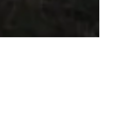
A tous ceux épris
de liberté