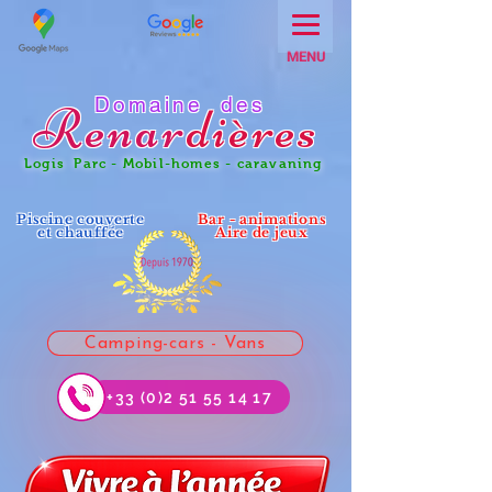
MENU
Domaine des
Renar
dières
Logis Parc - Mobil-homes - caravaning
Piscine couverte
Bar - animations
et chauffée
Aire de jeux
Camping-cars - Vans
+33 (0)2 51 55 14 17