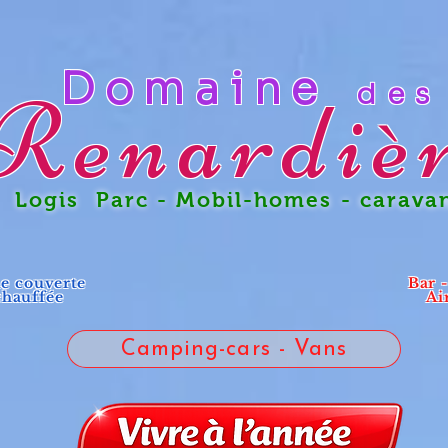
Domaine
des
Renardiè
gis Parc - Mobil-homes - carava
ne couverte
Bar 
chauffée
Ai
Camping-cars - Vans