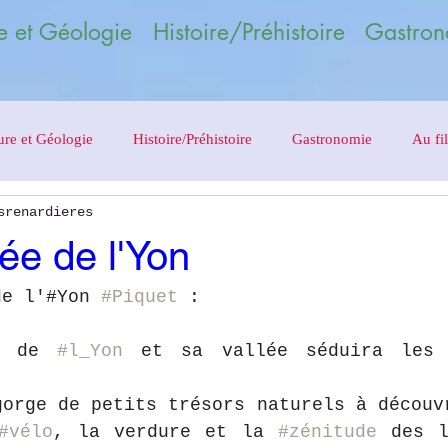
 et Géologie Histoire/Préhistoire Gastron
ure et Géologie
Histoire/Préhistoire
Gastronomie
Au fil
srenardieres
lée de l'Yon
de l'#Yon 
#Piquet
 :
e de 
#l_Yon
gorge de petits trésors naturels à découvr
#vélo
, la verdure et la 
#zénitude
 des l