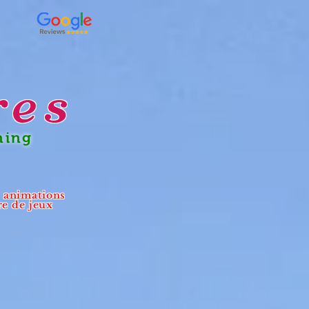
res
ning
- animations
re de jeux