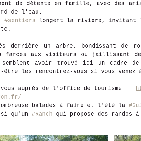
ment de détente en famille, avec des ami
ord de l'eau. 
x 
#sentiers
 longent la rivière, invitant l
rte.
és derrière un arbre, bondissant de roc
 semblent avoir trouvé ici un cadre de 
t-être les rencontrez-vous si vous venez 
 vous auprès de l'office de tourisme :  
h
yon.fr/
nombreuse balades à faire et l'été la 
#Gu
nsi qu'un 
#Ranch
 qui propose des randos à