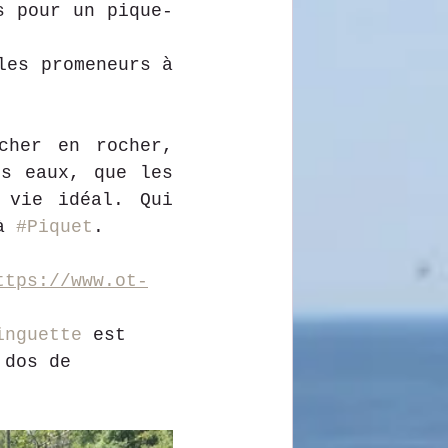
s pour un pique-
es promeneurs à 
her en rocher, 
faisant des farces aux visiteurs ou jaillissant des eaux, que les 
vie idéal. Qui 
à 
#Piquet
.
ttps://www.ot-
inguette
 est 
 dos de 