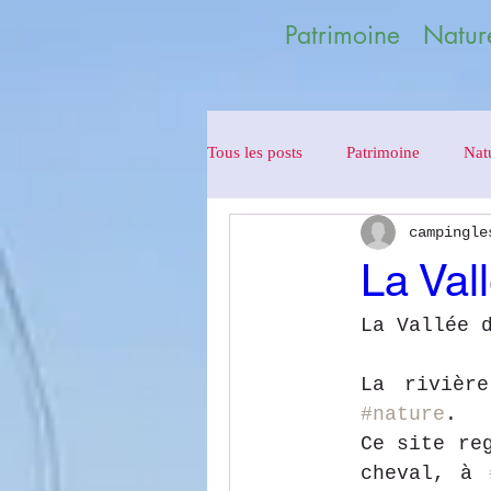
Patrimoine Nature
Tous les posts
Patrimoine
Nat
campingle
La Val
La Vallée 
La rivièr
#nature
.
Ce site re
cheval, à 