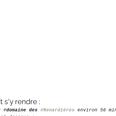
s'y rendre : 
u #
domaine des 
#Renardières
environ 56 mi