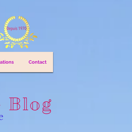
cations
Contact
e Blog
e