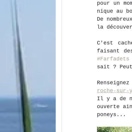
pour un mo
nique au b
De nombreu
la découve
C'est cach
#Farfadets
sait ? Peu
Renseignez
roche-sur-
Il y a de 
ouverte ai
poneys...