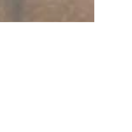
La Vallée de l'Yon
La Vallée de l'#Yon #Piquet : La rivière
de #l_Yon et sa vallée séduira les