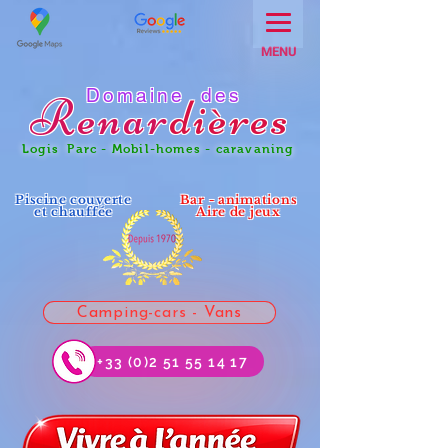
MENU
Domaine des
Renar
dières
Logis Parc - Mobil-homes - caravaning
Piscine couverte
Bar - animations
et chauffée
Aire de jeux
Camping-cars - Vans
+33 (0)2 51 55 14 17