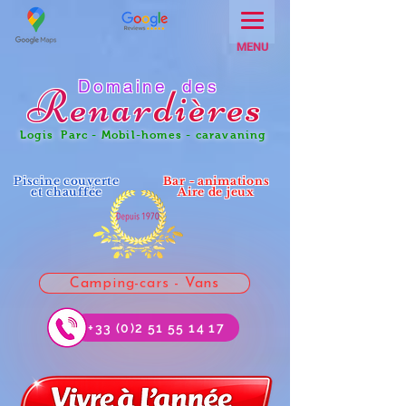
MENU
Domaine des
Renar
dières
Logis Parc - Mobil-homes - caravaning
Piscine couverte
Bar - animations
et chauffée
Aire de jeux
Camping-cars - Vans
+33 (0)2 51 55 14 17