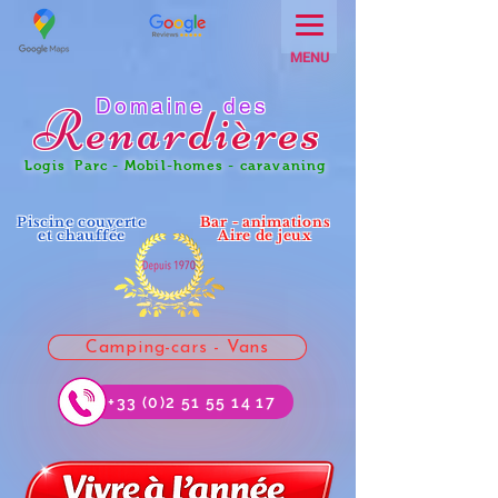
MENU
Domaine des
Renar
dières
Logis Parc - Mobil-homes - caravaning
Piscine couverte
Bar - animations
et chauffée
Aire de jeux
Camping-cars - Vans
+33 (0)2 51 55 14 17