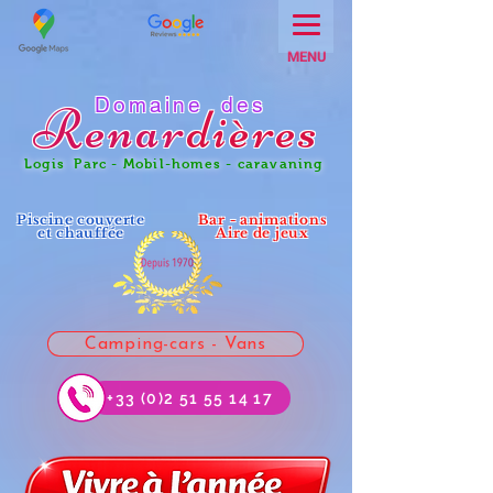
MENU
Domaine des
Renar
dières
Logis Parc - Mobil-homes - caravaning
Piscine couverte
Bar - animations
et chauffée
Aire de jeux
Camping-cars - Vans
+33 (0)2 51 55 14 17