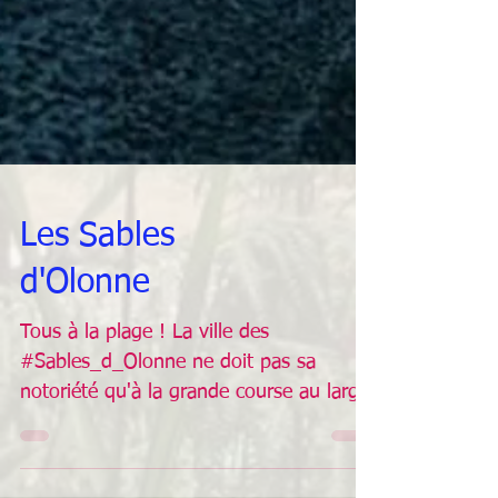
Les Sables
d'Olonne
Tous à la plage ! La ville des
#Sables_d_Olonne ne doit pas sa
notoriété qu'à la grande course au large
du "#Vendée_globe". Bien que cet...