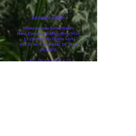
Adresse postale
:
Domaine des Renardières
Mme Caroline Raffin, directrice
13 chemin du chêne vert
85270 NOTRE DAME DE RIEZ
FRANCE
(+33)-(0)2
51 55 14 17
campinglesrenardieres@orange.fr
Position GPS
:
Latitude :
46.75495
Longitude : -1.898511
Horaires d'ouverture