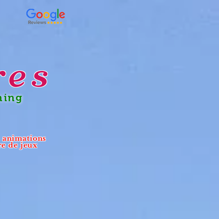
res
ning
- animations
re de jeux