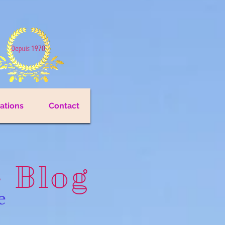
cations
Contact
e Blog
e