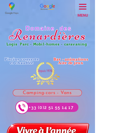
MENU
Domaine des
Renar
dières
Logis Parc - Mobil-homes - caravaning
Piscine couverte
Bar - animations
et chauffée
Aire de jeux
Camping-cars - Vans
+33 (0)2 51 55 14 17