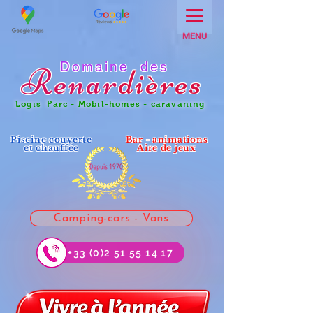
MENU
Domaine des
Renar
dières
Logis Parc - Mobil-homes - caravaning
Piscine couverte
Bar - animations
et chauffée
Aire de jeux
Camping-cars - Vans
+33 (0)2 51 55 14 17