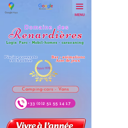
MENU
Domaine des
Renar
dières
Logis Parc - Mobil-homes - caravaning
Piscine couverte
Bar - animations
et chauffée
Aire de jeux
Camping-cars - Vans
+33 (0)2 51 55 14 17