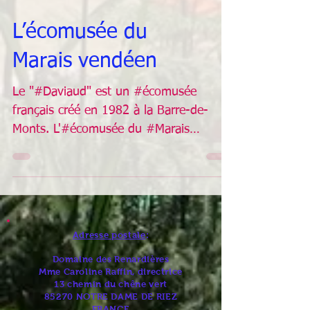
L’écomusée du
Marais vendéen
Le "#Daviaud" est un #écomusée
français créé en 1982 à la Barre-de-
Monts. L'#écomusée du #Marais
#vendéen est un site conçu pour faire...
Adresse postale
:
Domaine des Renardières
Mme Caroline Raffin, directrice