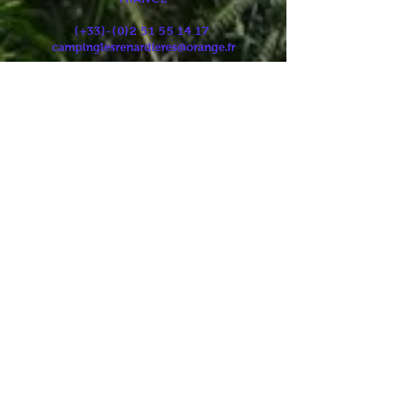
13 chemin du chêne vert
85270 NOTRE DAME DE RIEZ
FRANCE
(+33)-(0)2
51 55 14 17
campinglesrenardieres@orange.fr
Position GPS
:
Latitude :
46.75495
Longitude : -1.898511
Horaires d'ouverture
Règlement intérieur
Horaire des Marées
Météo locale
Accès