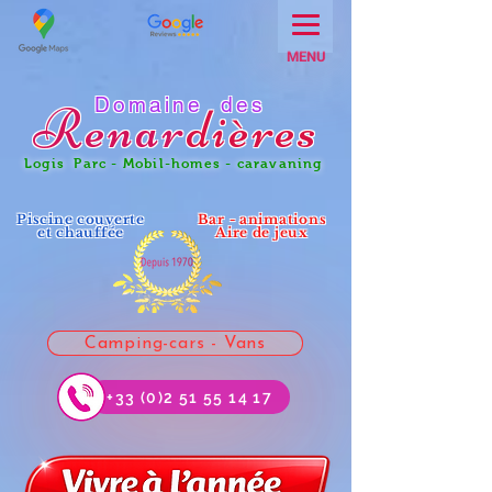
MENU
Domaine des
Renar
dières
Logis Parc - Mobil-homes - caravaning
Piscine couverte
Bar - animations
et chauffée
Aire de jeux
Camping-cars - Vans
+33 (0)2 51 55 14 17