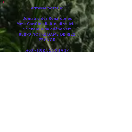
Adresse postale
:
Domaine des Renardières
Mme Caroline Raffin, directrice
13 chemin du chêne vert
85270 NOTRE DAME DE RIEZ
FRANCE
(+33)-(0)2
51 55 14 17
campinglesrenardieres@orange.fr
Position GPS
:
Latitude :
46.75495
Longitude : -1.898511
Horaires d'ouverture
Règlement intérieur