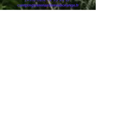
FRANCE
(+33)-(0)2
51 55 14 17
campinglesrenardieres@orange.fr
Position GPS
:
Latitude :
46.75495
Longitude : -1.898511
Horaires d'ouverture
Règlement intérieur
Horaire des Marées
Météo locale
Accès
Partenaires