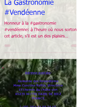
La Gastronomie
#Vendéenne
Honneur à la #gastronomie
#vendéenne: à l'heure où nous sortons
cet article, s'il est un des plaisirs
terrestres qui nous manque le plus,...
Adresse postale
:
Domaine des Renardières
Mme Caroline Raffin, directrice
13 chemin du chêne vert
85270 NOTRE DAME DE RIEZ