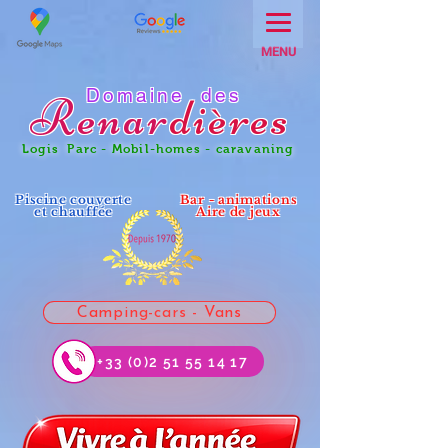
MENU
Domaine des
Renar
dières
Logis Parc - Mobil-homes - caravaning
Piscine couverte
Bar - animations
et chauffée
Aire de jeux
Camping-cars - Vans
+33 (0)2 51 55 14 17