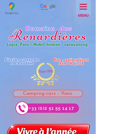
MENU
Domaine des
Renar
dières
Logis Parc - Mobil-homes - caravaning
Piscine couverte
Bar - animations
et chauffée
Aire de jeux
Camping-cars - Vans
+33 (0)2 51 55 14 17