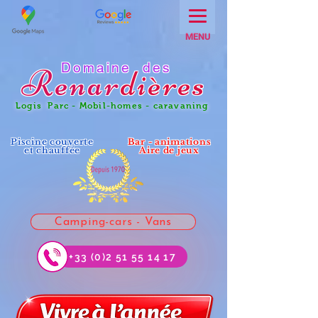
MENU
Domaine des
Renar
dières
Logis Parc - Mobil-homes - caravaning
Piscine couverte
Bar - animations
et chauffée
Aire de jeux
Camping-cars - Vans
+33 (0)2 51 55 14 17