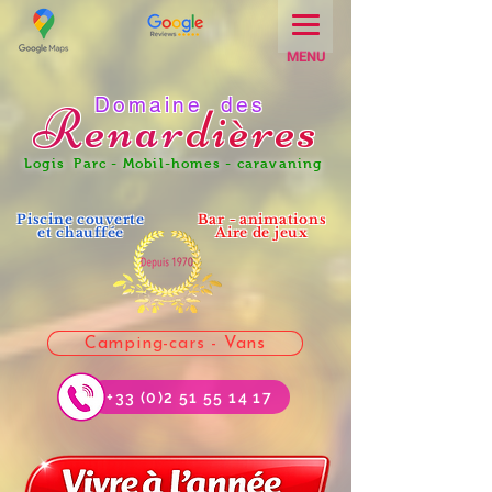
MENU
Domaine des
Renar
dières
Logis Parc - Mobil-homes - caravaning
Piscine couverte
Bar - animations
et chauffée
Aire de jeux
Camping-cars - Vans
+33 (0)2 51 55 14 17