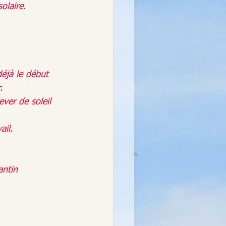
olaire.
déjà le début 
.
ever de soleil 
ail. 
antin 