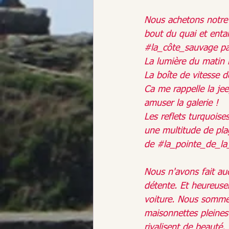
Nous achetons notre 
bout du quai et entam
#la_côte_sauvage
 pa
La lumière du matin 
La boîte de vitesse d
Ca me rappelle la jee
amuser la galerie !
Les reflets turquoise
une multitude de pla
de 
#la_pointe_de_la
Nous n'avons fait au
détente. Et heureusem
voiture. Nous sommes 
maisonnettes pleines 
rivalisent de beauté