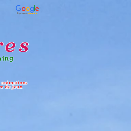
res
ning
- animations
re de jeux