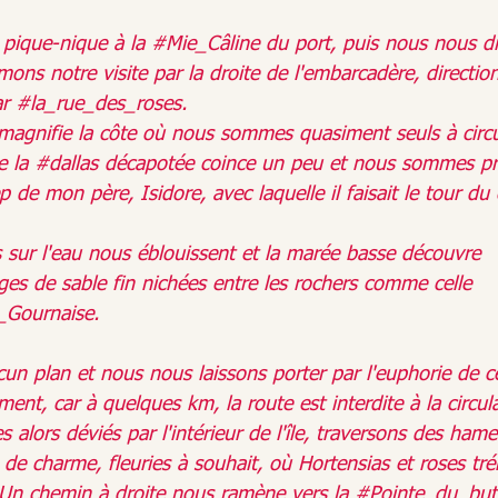
pique-nique à la 
#Mie_Câline
 du port, puis nous nous di
ons notre visite par la droite de l'embarcadère, directio
r 
#la_rue_des_roses
.
magnifie la côte où nous sommes quasiment seuls à circu
e la 
#dallas
 décapotée coince un peu et nous sommes pris
p de mon père, Isidore, avec laquelle il faisait le tour d
s sur l'eau nous éblouissent et la marée basse découvre 
ges de sable fin nichées entre les rochers comme celle 
_Gournaise
.
cun plan et nous nous laissons porter par l'euphorie de c
ent, car à quelques km, la route est interdite à la circul
alors déviés par l'intérieur de l'île, traversons des ham
de charme, fleuries à souhait, où Hortensias et roses tré
. Un chemin à droite nous ramène vers la 
#Pointe_du_but