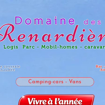
Domaine
des
Renardiè
gis Parc - Mobil-homes - carava
ne couverte
Bar 
chauffée
Ai
Camping-cars - Vans