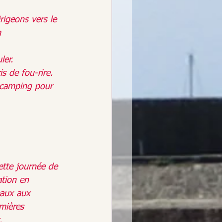
rigeons vers le 
n 
ler.
 de fou-rire. 
u camping pour 
ette journée de 
ation en 
eaux aux 
mières 
.