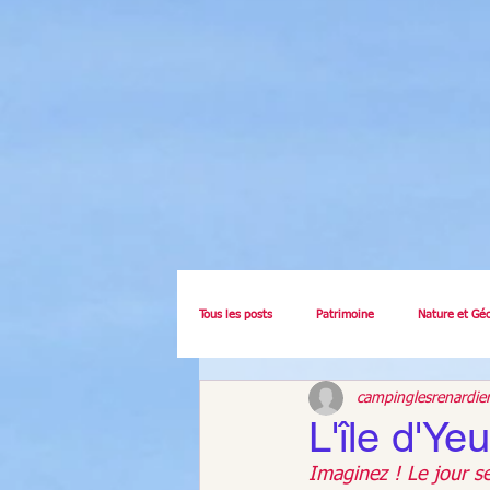
Tous les posts
Patrimoine
Nature et Gé
campinglesrenardie
L'île d'Yeu
Imaginez ! Le jour s