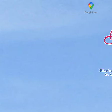
Lo
Pisci
et 