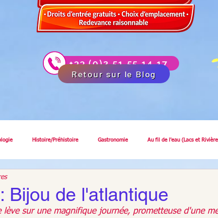
+33 (0)2 51 55 14 17
Retour sur le Blog
ologie
Histoire/Préhistoire
Gastronomie
Au fil de l'eau (Lacs et Rivière
res
: Bijou de l'atlantique
e lève sur une magnifique journée, prometteuse d'une mé