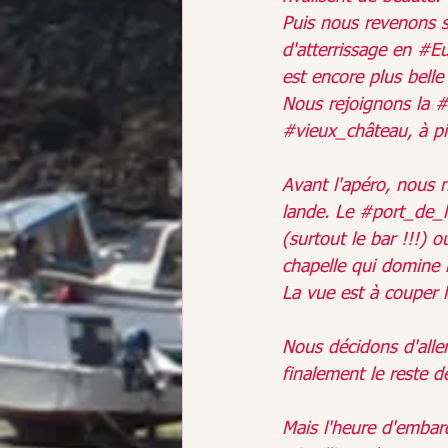
Puis nous revenons 
d'atterrissage en 
#Eu
est encore plus belle 
Nous rejoignons la 
#
#vieux_château
, à p
Avant l'apéro, nous 
lande. Le 
#port_de_
(surtout le bar !!!) 
chapelle qui domine 
La vue est à couper l
Nous décidons d'aller
finalement le reste d
Mais l'heure d'embar