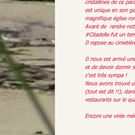
cristallines de ce par
est unique en son ge
magnifique église ro
Avant de  rendre not
#Citadelle
 fut un tem
Il repose au cimetièr
Il nous est arrivé un
et de devoir dormir s
c'est très sympa !
Nous avons trouvé un 
(tout est dit !!), dans
restaurants sur le qua
Encore une virée mé