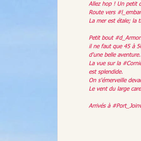
Allez hop ! Un petit d
Route vers 
#l_embar
La mer est étale; la
Petit bout 
#d_Armor
il ne faut que 45 à 5
d'une belle aventure.
La vue sur la 
#Corni
est splendide.
On s'émerveille deva
Le vent du large car
Arrivés à 
#Port_Joinv