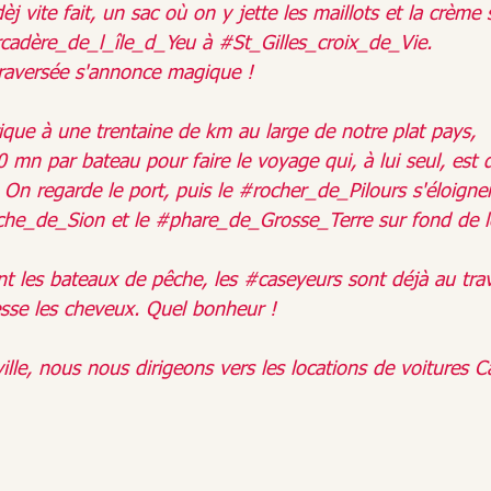
èj vite fait, un sac où on y jette les maillots et la crème s
cadère_de_l_île_d_Yeu
 à 
#St_Gilles_croix_de_Vie
.
 traversée s'annonce magique !
ique
 à une trentaine de km au large de notre plat pays, 
0 mn par bateau pour faire le voyage qui, à lui seul, est 
 On regarde le port, puis le 
#rocher_de_Pilours
 s'éloigner
che_de_Sion
 et le 
#phare_de_Grosse_Terre
 sur fond de l
nt les bateaux de pêche, les 
#caseyeurs
 sont déjà au trav
esse les cheveux. Quel bonheur !
ille
, nous nous dirigeons vers les locations de voitures C