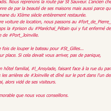
adis. Nous reprenons la route par St Sauveur. L'ancien chef 
nre de par la beauté de ses maisons mais aussi parce qu'i
mane du XIème siècle entièrement restaurée.
re voiture de location, nous passons au 
#fort_de_Pierre_
ps la 
#prison
 du 
#Maréchal_Pétain
 qui y fut enfermé d
e de 
#Port_Joinville
.
e fois de louper le bateau pour 
#St_Gilles
... 
ur place. Si cela devait vous arriver, pas de panique,
hôtel familial, 
#l_Ansylade
, faisant face à la rue du par
 les arrières de 
#Joinville
 et dîné sur le port dans l'un 
i, alors vidé de ses visiteurs.
morable que nous vous conseillons.