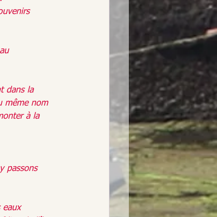
ouvenirs 
 au 
t dans la 
 du même nom 
monter à la 
 y passons 
 eaux 