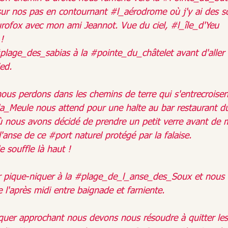
sur nos pas en contournant 
#l_aérodrome
 où j'y ai des s
rofox
 avec mon ami Jeannot. Vue du ciel, 
#l_île_d
'Yeu 
!
plage_des_sabias
 à la 
#pointe_du_châtelet
 avant d'aller
ied. 
nous perdons dans les chemins de terre qui s'entrecroisen
la_Meule
 nous attend pour une halte au bar restaurant
où nous avons décidé de prendre un petit verre avant de 
l'anse de ce 
#port
 naturel protégé par la falaise. 
e souffle là haut !
 pique-niquer à la 
#plage_de_l_anse_des_Soux
 et nous
e l'après midi entre baignade et farniente.
quer approchant nous devons nous résoudre à quitter les