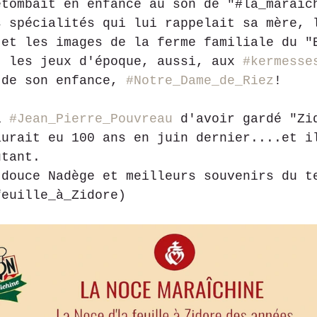
etombait en enfance au son de "#la_maraîc
s spécialités qui lui rappelait sa mère, 
 et les images de la ferme familiale du "
, les jeux d'époque, aussi, aux 
#kermesse
 de son enfance, 
#Notre_Dame_de_Riez
!
i 
#Jean_Pierre_Pouvreau
 d'avoir gardé "Zi
aurait eu 100 ans en juin dernier....et i
utant.
 douce Nadège et meilleurs souvenirs du t
feuille_à_Zidore)