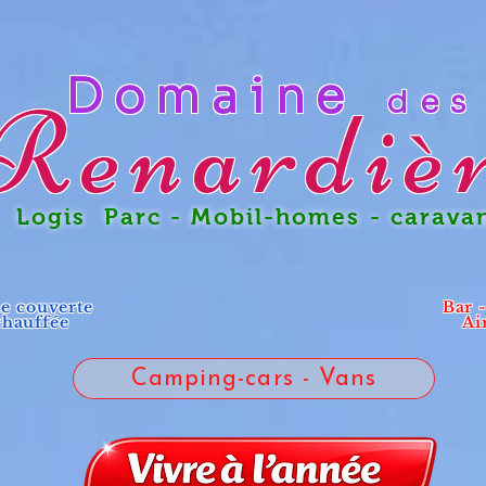
Domaine
des
Renardiè
gis Parc - Mobil-homes - carava
ne couverte
Bar 
chauffée
Ai
Camping-cars - Vans