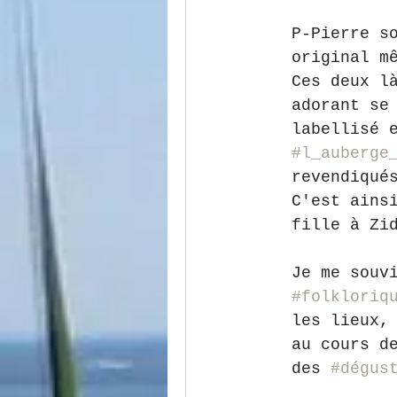
P-Pierre s
original m
Ces deux l
adorant se
labellisé 
#l_auberge
revendiqué
C'est ains
fille à Zi
Je me souv
#folkloriq
les lieux,
au cours d
des 
#dégus