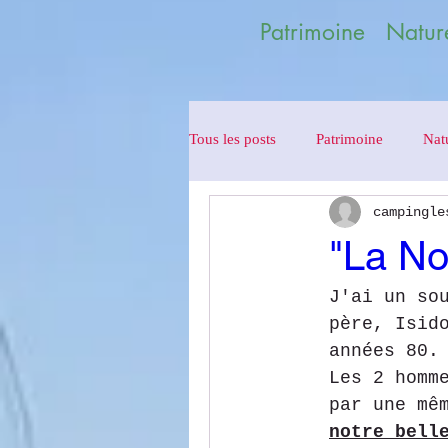
Patrimoine Nature
Tous les posts
Patrimoine
Nat
campingle
"La Noc
J'ai un so
père, Isid
années 80.
Les 2 homm
par une mê
notre bell