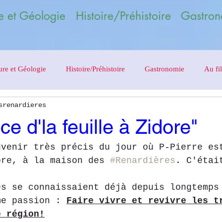
 et Géologie Histoire/Préhistoire Gastron
ure et Géologie
Histoire/Préhistoire
Gastronomie
Au fil
srenardieres
e d'la feuille à Zidore"
uvenir très précis du jour où P-Pierre es
ore, à la maison des 
#Renardières
. C'étai
es se connaissaient déjà depuis longtemps
me passion : 
Faire vivre et revivre les t
e région!