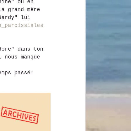
hine" ou en 
la grand-mère 
Bardy" lui 
s_paroissiales
dore" dans ton 
l nous manque 
emps passé!