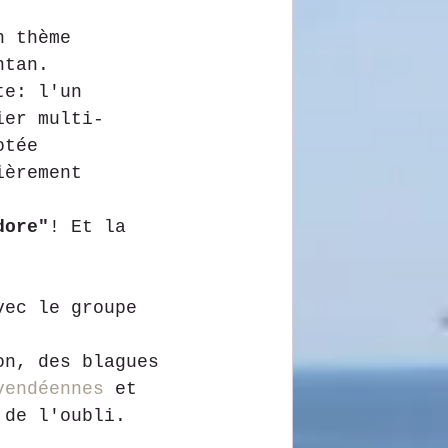
n thème 
ntan.
te: l'un 
ier multi-
otée 
ièrement 
dore"
! Et la 
vec le groupe 
on, des blagues 
vendéennes
 et 
 de l'oubli.