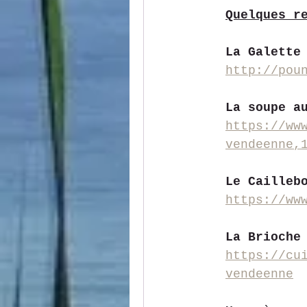
Quelques r
La Galette
http://pou
La soupe a
https://ww
vendeenne,
Le Cailleb
https://ww
La Brioche
https://cu
vendeenne