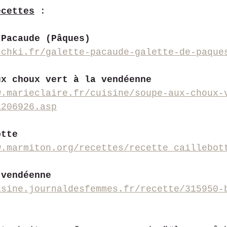
ecettes
 :
 Pacaude (Pâques)
nchki.fr/galette-pacaude-galette-de-paque
ux choux vert à la vendéenne
w.marieclaire.fr/cuisine/soupe-aux-choux-
1206926.asp
otte
w.marmiton.org/recettes/recette_caillebot
 vendéenne
isine.journaldesfemmes.fr/recette/315950-