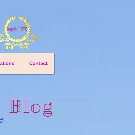
cations
Contact
e Blog
e