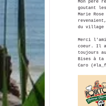
Mon père r
goutant le
Marie Rose
revenaient
du village
Merci l'am
coeur. Il 
toujours a
Bises à ta
Caro (#la_