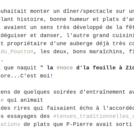
ouhaitait monter un dîner/spectacle sur u
êlant histoire, bonne humeur et plats d'a
à avaient un sens très développé de la fê
 déguiser et danser, l'autre grand cuisin
et propriétaire d'une auberge déjà très c
_du_Poucton
, les deux, bons maraîchins, f
s.
i que naquit 
" la 
#noce
 d'la feuille à Zi
dore...C'est moi!
iens de quelques soirées d'entraînement a
ue
 qui animait 
 des rires qui faisaient écho à l'accordé
es essayages des 
#tenues_traditionnelles_
tations
 de plats que P-Pierre avait sorti