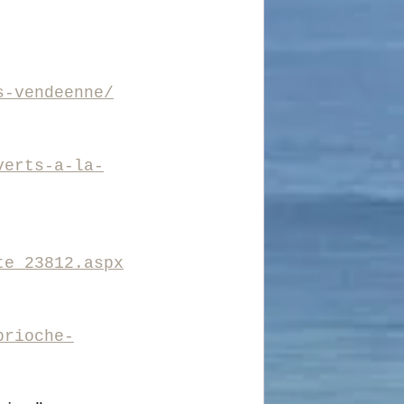
s-vendeenne/
verts-a-la-
te_23812.aspx
brioche-