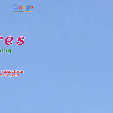
res
ning
- animations
re de jeux