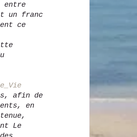
 entre 
t un franc 
ent ce 
tte 
u 
e_Vie
s, afin de 
ents, en 
tenue, 
nt Le 
des 