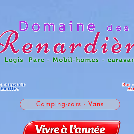
Domaine
des
Renardiè
gis Parc - Mobil-homes - carava
ne couverte
Bar 
chauffée
Ai
Camping-cars - Vans