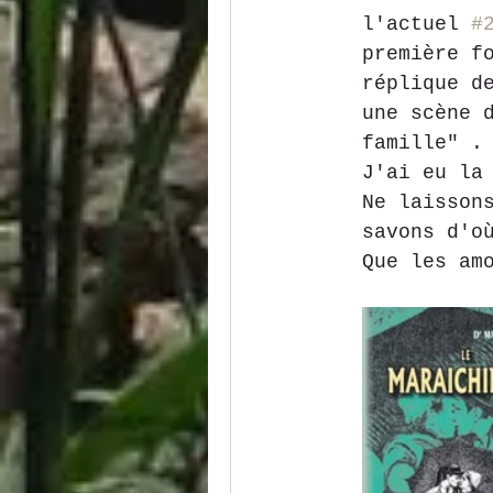
l'actuel 
#
première f
réplique d
une scène 
famille" .
J'ai eu la
Ne laisson
savons d'o
Que les am