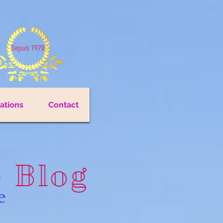
cations
Contact
e Blog
e