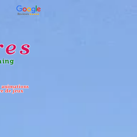
res
ning
- animations
re de jeux