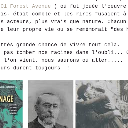
201_Forest_Avenue
 ) où fut jouée l'oeuvre
ois, était comble et les rires fusaient à
es acteurs, plus vrais que nature. Chacun
de leur propre vie ou se remémorait "des 
 très grande chance de vivre tout cela.
s pas tomber nos racines dans l'oubli... 
ù l'on vient, nous saurons où aller.....
ours durent toujours  !