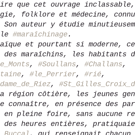
ire que cet ouvrage inclassable,
gie, folklore et médecine, connu
 Son auteur y étudie minutieusem
le 
#maraîchinage
.
aïque et pourtant si moderne, ce
 des maraîchins, les habitants d
e_Monts
, 
#Soullans
, 
#Challans
, 
taine
, 
#le_Perrier
, 
#rié
, 
dame_de_Riez
, 
#St_Gilles_Croix_d
a région côtière, les jeunes gen
e connaître, en présence des par
 en pleine foire, sans aucune re
 des heures entières, pratiquaie
_Buccal
, qui renseignait chacun 