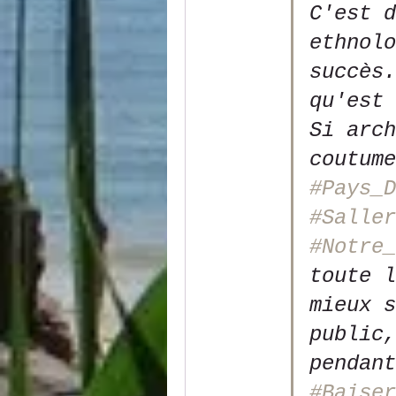
C'est d
ethnolo
succès.
qu'est 
Si arch
coutume
#Pays_D
#Saller
#Notre_
toute l
mieux s
public,
pendant
#Baiser