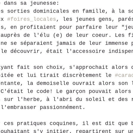
é dans sa jeunesse:
es sorties dominicales en famille, à la s
ux 
#foires_locales
, les jeunes gens, paré
ts, en profitaient pour parfaire leur "je
 auprès de l'élu (e) de leur coeur. Les f
 ne se séparaient jamais de leur immense 
 le découvrir, était l'accessoire indispe
ayant fait son choix, s'approchait alors 
oitée et lui tirait discrètement le 
#cara
entante, la demoiselle ouvrait alors son 
 C'était le code! Le garçon pouvait alors
s sur l'herbe, à l'abri du soleil et des 
 l'embrasser passionnément.
r ces pratiques coquines, il est dit que 
souhaitant s'y initier, repartirent sur u