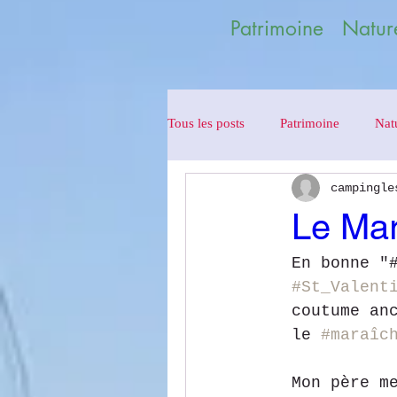
Patrimoine Nature
Tous les posts
Patrimoine
Nat
campingle
Le Mar
En bonne "
#St_Valent
coutume an
le 
#maraîc
Mon père m