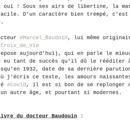
h oui ! Sous ses airs de libertine, la ma
facile. D'un caractère bien trempé, c'est
e.
octeur 
#Marcel_Baudoin
, lui même originai
_Croix_de_Vie
repose aujourd'hui), qui en parle le mieu
e eu tant de succès qu'il dû le rééditer 
usqu'en 1932, date de sa dernière parutio
où j'écris ce texte, les amours naissante
ré 
#Covid
, il est si bon de se replonger 
'un autre âge, et pourtant si modernes.
livre du docteur Baudouin
 :