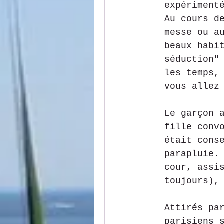
expériment
Au cours d
messe ou a
beaux habi
séduction"
les temps,
vous allez
Le garçon 
fille conv
était cons
parapluie.
cour, assi
toujours),
Attirés pa
parisiens 