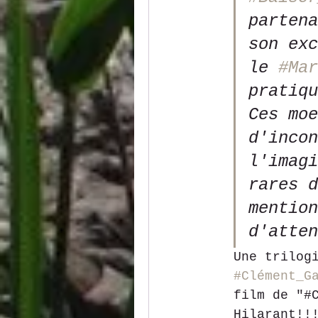
partena
son exc
le 
#Mar
pratiqu
Ces moe
d'incon
l'imagi
rares d
mention
d'atten
Une trilog
#Clément_G
film de "#
Hilarant!!