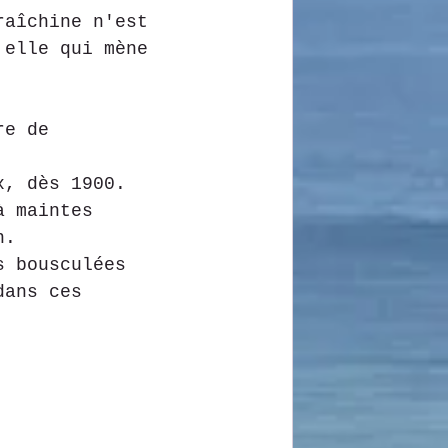
raîchine n'est 
 elle qui mène 
re de 
x, dès 1900.
à maintes 
n.
s bousculées 
dans ces 