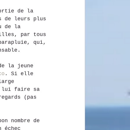
ortie de la 
s de leurs plus 
u de la 
illes, par tous 
parapluie, qui, 
nsable.
de la jeune 
co
. Si elle 
large 
 lui faire sa 
regards (pas 
bon nombre de 
n échec 