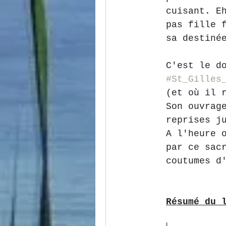
cuisant. E
pas fille 
sa destiné
C'est le d
#St_Gilles
(et où il 
Son ouvrag
reprises j
A l'heure 
par ce sac
coutumes d
Résumé du 