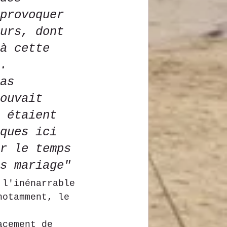
provoquer 
urs, dont 
à cette 
.
as 
ouvait 
 étaient 
ques ici 
r le temps 
s mariage"
 l'inénarrable 
notamment, le 
acement de 