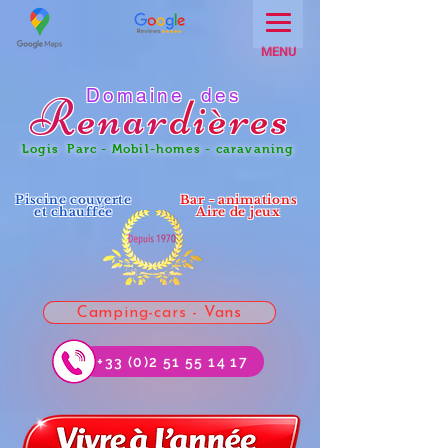
MENU
Domaine des
Renar
dières
Logis Parc - Mobil-homes - caravaning
Piscine couverte
Bar - animations
et chauffée
Aire de jeux
Camping-cars - Vans
+33 (0)2 51 55 14 17